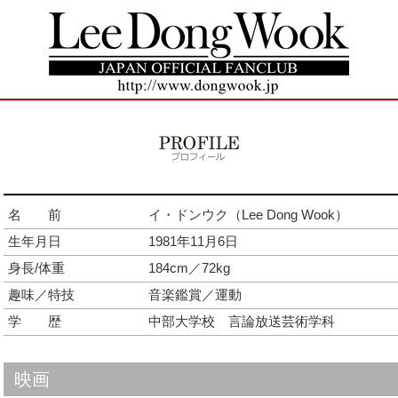
名 前
イ・ドンウク（Lee Dong Wook）
生年月日
1981年11月6日
身長/体重
184cm／72kg
趣味／特技
音楽鑑賞／運動
学 歴
中部大学校 言論放送芸術学科
映画