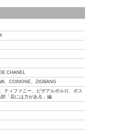
M
 CHANEL
fi、COINONE、ZIGBANG
ト、ティファニー、ピザアルボルロ、ポス
品部「花には力がある」編