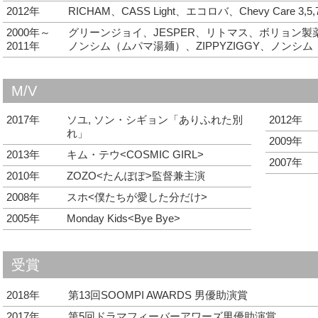
2012年
RICHAM、CASS Light、エコロバ、Chevy Care 
2000年～
グリーンジョイ、JESPER、リトマス、ボリョン製
2011年
ノンシム（ムパマ湯麺）、ZIPPYZIGGY、ノンシ
M/V
2017年
ソユ, ソン・シギョン「ありふれた別
2012年
れ」
2009年
2013年
キム・テウ<COSMIC GIRL>
2007年
2010年
ZOZO<たんぽぽ>監督兼主演
2008年
スホ<僕たちが愛した分だけ>
2005年
Monday Kids<Bye Bye>
受賞
2018年
第13回SOOMPI AWARDS 男優助演賞
2017年
第5回ドラマフィーバーアワーズ男優助演賞