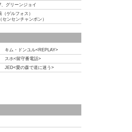
3,5,7、グリーンジョイ
薬（ゲルフォス）
ム（センセンチャンポン）
キム・ドンユル<REPLAY>
スホ<留守番電話>
JED<愛の森で道に迷う>